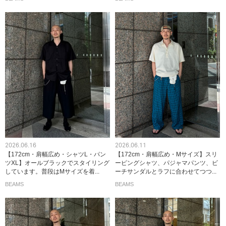
2026.06.16
2026.06.11
【172cm・肩幅広め・シャツL・パン
【172cm・肩幅広め・Mサイズ】スリ
ツXL】オールブラックでスタイリング
ーピングシャツ、パジャマパンツ、ビ
しています。普段はMサイズを着...
ーチサンダルとラフに合わせてつつ...
BEAMS
BEAMS