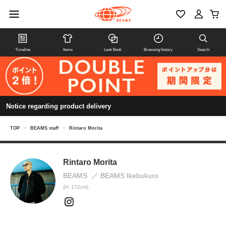
Timeline
Items
Look Book
Browsing history
Search
Notice regarding product delivery
TOP
>
BEAMS staff
>
Rintaro Morita
Rintaro Morita
BEAMS
BEAMS Ikebukuro
(H: 172cm)