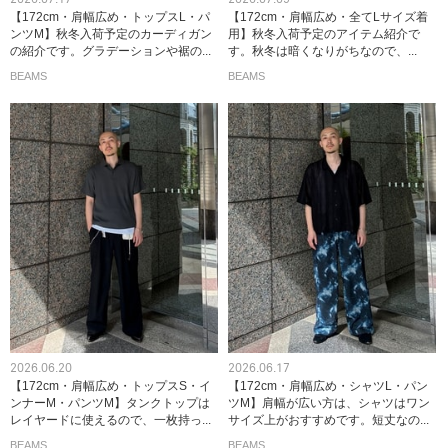
【172cm・肩幅広め・トップスL・パ
【172cm・肩幅広め・全てLサイズ着
ンツM】秋冬入荷予定のカーディガン
用】秋冬入荷予定のアイテム紹介で
の紹介です。グラデーションや裾の...
す。秋冬は暗くなりがちなので、...
BEAMS
BEAMS
2026.06.20
2026.06.17
【172cm・肩幅広め・トップスS・イ
【172cm・肩幅広め・シャツL・パン
ンナーM・パンツM】タンクトップは
ツM】肩幅が広い方は、シャツはワン
レイヤードに使えるので、一枚持っ...
サイズ上がおすすめです。短丈なの...
BEAMS
BEAMS