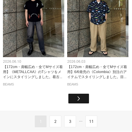
2026.06.10
2026.06.03
【172cm・肩幅広め・全てMサイズ着
【172cm・肩幅広め・全てMサイズ着
用】《METALLCAA》のTシャツをメ
用】6/6発売の《Colombia》別注のア
インにスタイリングしました。着古...
イテムでスタイリングしました。目...
BEAMS
BEAMS
...
1
2
3
11