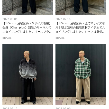
2026.08.05
2026.07.18
【172cm・肩幅広め・Mサイズ着用】
【172cm・肩幅広め・全てMサイズ着
全身《Champion》別注のサーマルで
用】吸水速乾の機能素材アイテムでス
スタイリングしました。オールブラ...
タイリングしました。シャツは身幅...
BEAMS
BEAMS
2026.07.17
2026.07.09