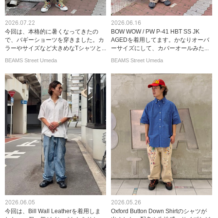
2026.07.22
2026.06.16
今回は、本格的に暑くなってきたの
BOW WOW / PW P-41 HBT SS JK
で、バギーショーツを穿きました。カ
AGEDを着用してます。かなりオーバ
ラーやサイズなど大きめなTシャツと...
ーサイズにして、カバーオールみた...
BEAMS Street Umeda
BEAMS Street Umeda
2026.06.05
2026.05.26
今回は、Bill Wall Leatherを着用しま
Oxford Button Down Shirtのシャツが