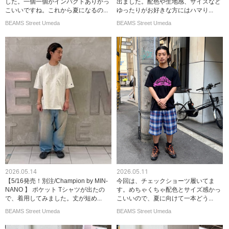
した。一個一個がインパクトありかっ
出ました。配色や生地感、サイズなど
こいいですね。これから夏になるの...
ゆったりがお好きな方にはハマり...
BEAMS Street Umeda
BEAMS Street Umeda
2026.05.14
2026.05.11
【5/16発売！別注/Champion by MIN-
今回は、チェックショーツ履いてま
NANO 】 ポケット Tシャツが出たの
す。めちゃくちゃ配色とサイズ感かっ
で、着用してみました。丈が短め...
こいいので、夏に向けて一本どう...
BEAMS Street Umeda
BEAMS Street Umeda