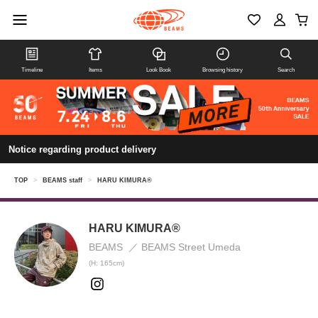
Timeline
Items
Look Book
Browsing history
Search
Notice regarding product delivery
TOP
>
BEAMS staff
>
HARU KIMURA®️
HARU KIMURA®️
BEAMS
BEAMS Street Umeda
(H: 165cm)