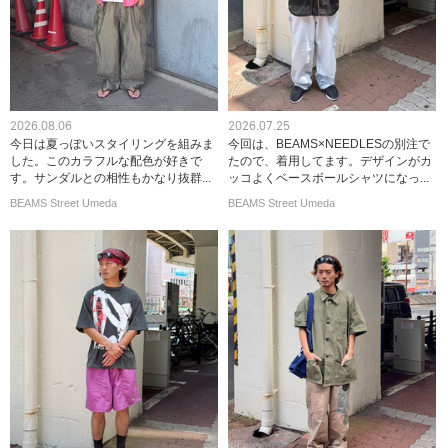
2026.08.06
2026.07.25
今日は夏っぽいスタイリングを組みま
今回は、BEAMS×NEEDLESの別注で
した。このカラフルな配色が好きで
たので、着用してます。デザインがカ
す。サンダルとの相性もかなり抜群...
ッコよくベースボールシャツになっ...
BEAMS Street Umeda
BEAMS Street Umeda