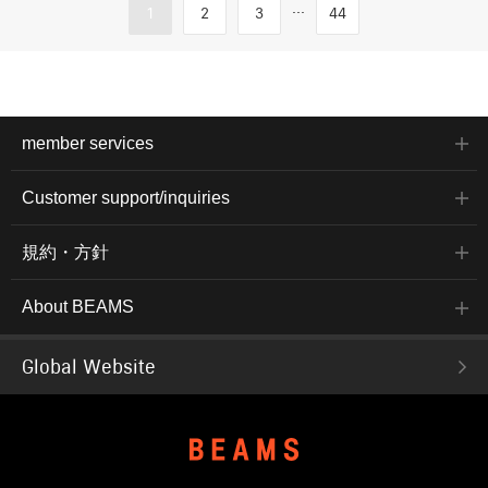
...
1
2
3
44
member services
Customer support/inquiries
規約・方針
About BEAMS
Global Website