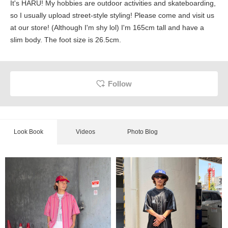
It's HARU! My hobbies are outdoor activities and skateboarding,
so I usually upload street-style styling! Please come and visit us
at our store! (Although I'm shy lol) I'm 165cm tall and have a
slim body. The foot size is 26.5cm.
Follow
Look Book
Videos
Photo Blog