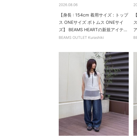
2026.08.06
2
【身長 : 154cm 着用サイズ : トップ
【
ス ONEサイズ ボトムス ONEサイ
ス
ズ】 BEAMS HEARTの新規アイテ...
ア
BEAMS OUTLET Kurashiki
B