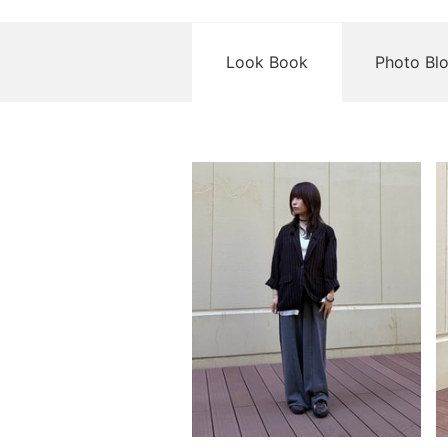
Look Book
Photo Bl