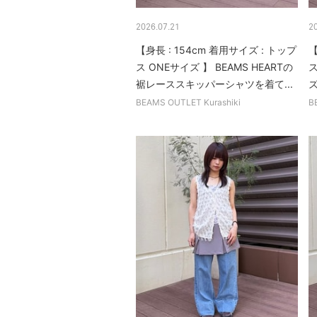
2026.07.21
2
【身長 : 154cm 着用サイズ : トップ
【
ス ONEサイズ 】 BEAMS HEARTの
ス
裾レーススキッパーシャツを着て...
ズ
BEAMS OUTLET Kurashiki
B