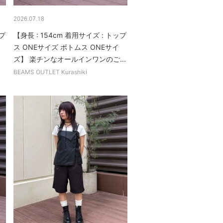
2026.07.18
ップ
【身長 : 154cm 着用サイズ : トップ
】
ス ONEサイズ ボトムス ONEサイ
ズ】 楽チンなオールインワンのご...
BEAMS OUTLET Kurashiki