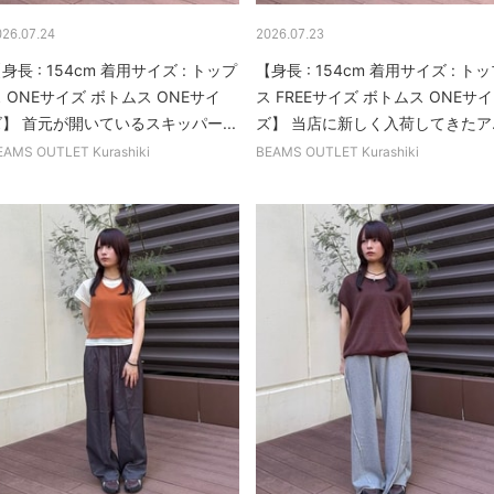
026.07.24
2026.07.23
身長 : 154cm 着用サイズ : トップ
【身長 : 154cm 着用サイズ : ト
 ONEサイズ ボトムス ONEサイ
ス FREEサイズ ボトムス ONEサイ
】 首元が開いているスキッパー...
ズ】 当店に新しく入荷してきたア..
EAMS OUTLET Kurashiki
BEAMS OUTLET Kurashiki