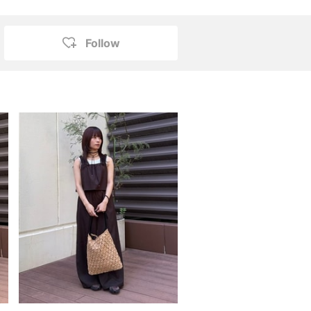
Follow