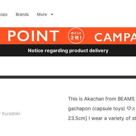
hops
Brands
More
Notice regarding product delivery
This is Akachan from BEAMS O
gachapon (capsule toys) ♡♬
Kurashiki
23.5cm] I wear a variety of s