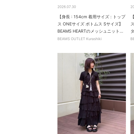
2026.07.30
2
【身長 : 154cm 着用サイズ : トップ
【
ス ONEサイズ ボトムス Sサイズ】
ス
BEAMS HEARTのメッシュニット...
タ
BEAMS OUTLET Kurashiki
B