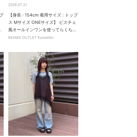
2026.07.31
ップ
【身長 : 154cm 着用サイズ : トップ
】
ス Mサイズ ONEサイズ】 ビスチェ
.
風オールインワンを使ってらくち...
BEAMS OUTLET Kurashiki