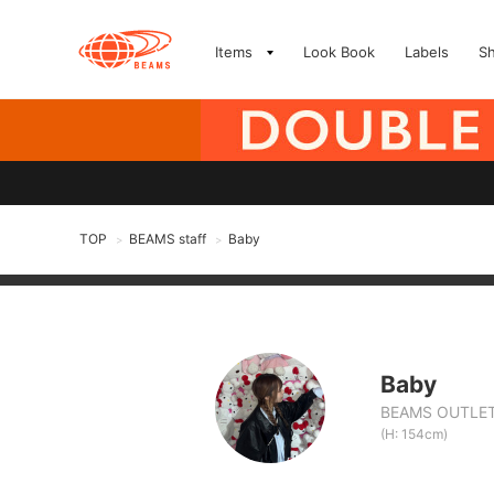
Items
Look Book
Labels
S
TOP
BEAMS staff
Baby
>
>
Baby
BEAMS OUTLET 
(H: 154cm)