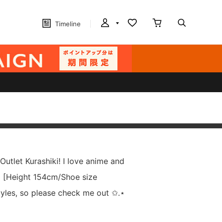
Timeline
utlet Kurashiki! I love anime and
 [Height 154cm/Shoe size
tyles, so please check me out ✩.⋆