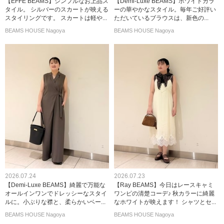
【EFFE BEAMS】シンプルなお上品ス
【Demi-Luxe BEAMS】ホワイトカラ
タイル。 シルバーのスカートが映える
ーの華やかなスタイル。毎年ご好評い
スタイリングです。 スカートは軽や...
ただいているブラウスは、新色の...
BEAMS HOUSE Nagoya
BEAMS HOUSE Nagoya
2026.07.24
2026.07.23
【Demi-Luxe BEAMS】綺麗で万能な
【Ray BEAMS】今日はレースキャミ
オールインワンでドレッシーなスタイ
ワンピの清楚コーデ♪ 秋カラーに綺麗
ルに。小ぶりな襟と、柔らかいベー...
なホワイトが映えます！ シャツとセ...
BEAMS HOUSE Nagoya
BEAMS HOUSE Nagoya