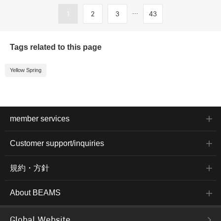
...
1
2
3
43
Tags related to this page
Yellow Spring
member services
Customer support/inquiries
規約・方針
About BEAMS
Global Website