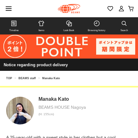
Timeline
Items
Look Book
Browsing history
Search
Notice regarding product delivery
TOP
>
BEAMS staff
>
Manaka Kato
Manaka Kato
BEAMS HOUSE Nagoya
(H: 155cm)
A 25-year-old with a sweet style in her clothes but a cool