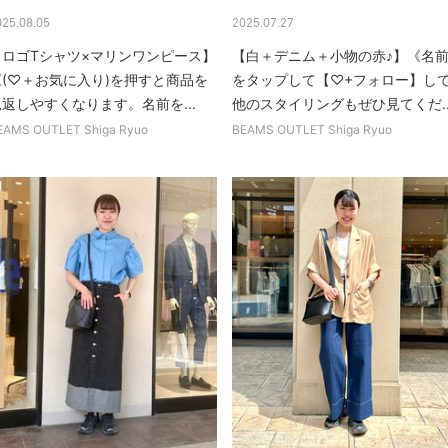
025.08.05
2025.07.27
【ロゴTシャツ×マリンワンピース】
【白＋デニム＋小物の赤♪】《名
《(♡＋お気に入り)を押すと商品を
をタップして【♡+フォロー】し
返しやすくなります。名前を...
他のスタイリングもぜひ見てくだ..
EAMS OUTLET Shiga Ryuo
BEAMS OUTLET Shiga Ryuo