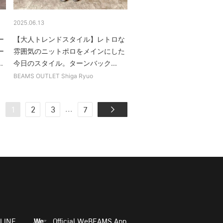
2025.06.13
ー
【大人トレンドスタイル】レトロな
ー
雰囲気のニットポロをメインにした
.
今日のスタイル。ターンバック...
BEAMS OUTLET Shiga Ryuo
...
1
2
3
7
LINE
Official WeBEAMS App