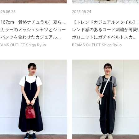
025.06.26
2025.06.24
［167cm・骨格ナチュラル］夏らし
【トレンドカジュアルスタイル】
いカラーのメッシュシャツとショー
レンド感のあるコード刺繍が可愛
パンツを合わせたカジュアル...
ポロニットにガチャベルトスカ...
EAMS OUTLET Shiga Ryuo
BEAMS OUTLET Shiga Ryuo