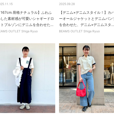
025.11.15
2025.09.28
167cm.骨格ナチュラル】ふわふ
【デニム×デニムスタイル！】カ
わした素材感が可愛いシャギードロ
ーオールジャケットとデニムパン
ストブルゾンにデニムを合わせた...
を合わせた、デニム×デニムスタ..
EAMS OUTLET Shiga Ryuo
BEAMS OUTLET Shiga Ryuo