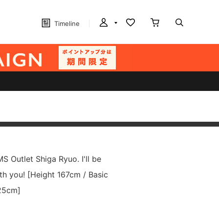
Timeline
 Outlet Shiga Ryuo. I'll be
ith you! [Height 167cm / Basic
 25cm]