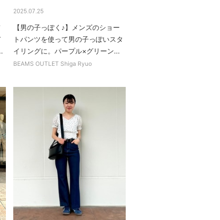
2025.07.25
前
【男の子っぽく♪】メンズのショー
て
トパンツを使って男の子っぽいスタ
.
イリングに。パープル×グリーン...
BEAMS OUTLET Shiga Ryuo