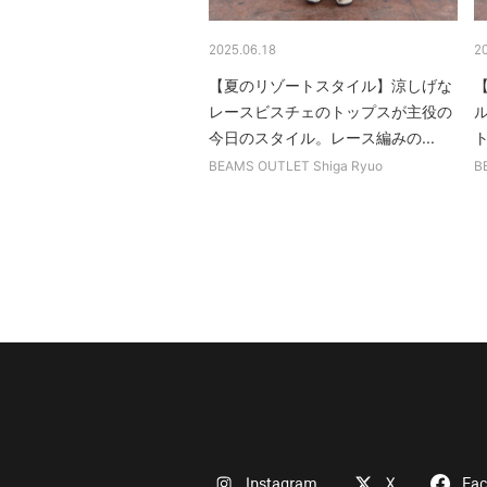
2025.06.18
2
【夏のリゾートスタイル】涼しげな
レースビスチェのトップスが主役の
今日のスタイル。レース編みの...
BEAMS OUTLET Shiga Ryuo
B
Instagram
X
Fa