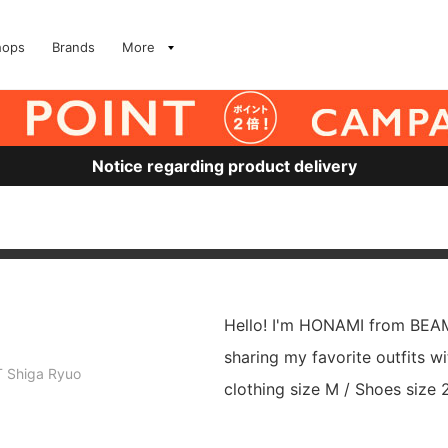
hops
Brands
More
Notice regarding product delivery
Hello! I'm HONAMI from BEAMS
sharing my favorite outfits w
 Shiga Ryuo
clothing size M / Shoes size