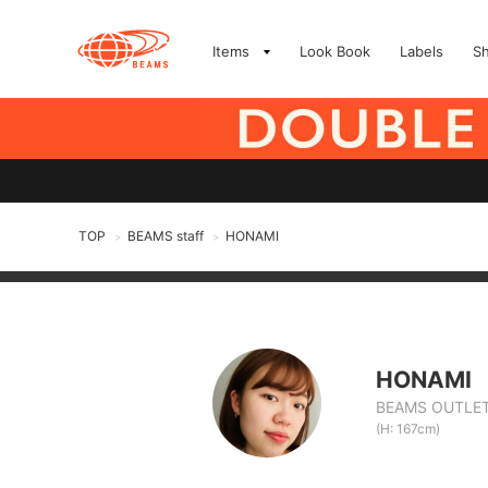
Items
Look Book
Labels
S
TOP
BEAMS staff
HONAMI
>
>
HONAMI
BEAMS OUTLET
(H: 167cm)