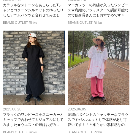
カラフルなストーンをあしらったTシ
マーガレットの刺繍が入ったワンピー
ャツとコクーンシルエットのゆったり
ス★肩紐のアジャスターで調節可能な
したデニムパンツと合わせてみまし...
ので低身長さんにもおすすめです＾...
BEAMS OUTLET Rinku
BEAMS OUTLET Rinku
2025.06.20
2025.06.05
ブラックのワンピースをスニーカーと
刺繍がポイントのキャッチーなブラウ
キャップで合わせてカジュアルにして
スです⭐︎シルエットも立体感があり可
みました★ウエストの紐はお好み...
愛いです！＾＾柔らかい素材感なの...
BEAMS OUTLET Rinku
BEAMS OUTLET Rinku