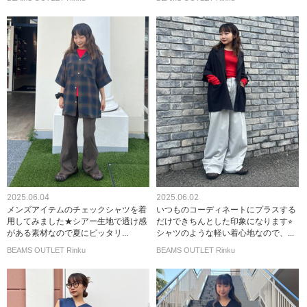
2025.06.04
2025.06.02
メンズアイテムのチェックシャツを着
いつものコーディネートにプラスする
用してみました★シアー生地で透け感
だけできちんとした印象になります⭐︎
がある素材なので夏にピッタリ...
シャツのような軽い着心地なので、...
BEAMS OUTLET Rinku
BEAMS OUTLET Rinku