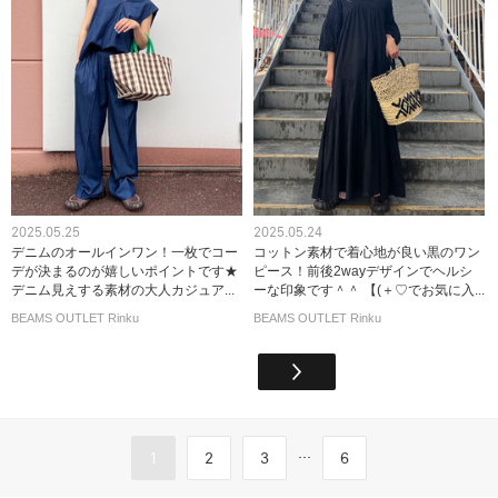
2025.05.25
2025.05.24
デニムのオールインワン！一枚でコー
コットン素材で着心地が良い黒のワン
デが決まるのが嬉しいポイントです★
ピース！前後2wayデザインでヘルシ
デニム見えする素材の大人カジュア...
ーな印象です＾＾ 【(＋♡でお気に入...
BEAMS OUTLET Rinku
BEAMS OUTLET Rinku
...
1
2
3
6