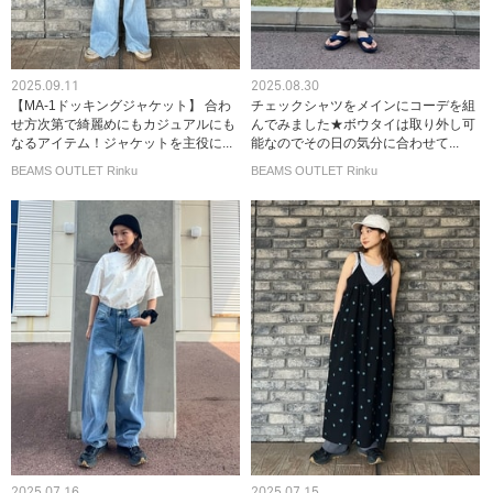
2025.09.11
2025.08.30
【MA-1ドッキングジャケット】 合わ
チェックシャツをメインにコーデを組
せ方次第で綺麗めにもカジュアルにも
んでみました★ボウタイは取り外し可
なるアイテム！ジャケットを主役に...
能なのでその日の気分に合わせて...
BEAMS OUTLET Rinku
BEAMS OUTLET Rinku
2025.07.16
2025.07.15