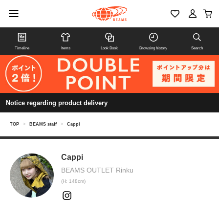
Timeline
Items
Look Book
Browsing history
Search
Notice regarding product delivery
TOP
>
BEAMS staff
>
Cappi
Cappi
BEAMS OUTLET Rinku
(H: 148cm)