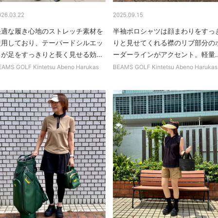
026.03.22
2025.09.15
快適な履き心地のストレッチ素材を
半袖ポロシャツは顔まわりをすっ
使用しており、テーパードシルエッ
りと見せてくれる襟のリブ部分の
トが足をすっきりと長く見せる効...
ーダーラインがアクセント。軽量..
EAMS GOLF Kintetsu Abeno Harukas
BEAMS GOLF Kintetsu Abeno Harukas