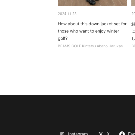
2024.11.23
2
How about this down jacket set for
those who want to enjoy winter
golf?
し
BEAMS GOLF Kintetsu Abeno Harukas
B
Instagram
X
Fa