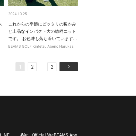
2024.10.25
ス
これからの季節にピッタリの暖かみ
と上品なインパクト大の総柄ニット
です。 お色味も落ち着いています...
BEAMS GOLF Kintetsu Abeno Harukas
...
1
2
2
LINE
Official WeBEAMS App