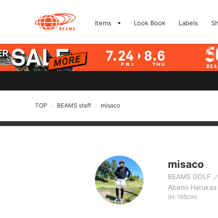
Items
Look Book
Labels
S
TOP
BEAMS staff
misaco
>
>
misaco
BEAMS GOLF
Abeno Harukas
(H: 165cm)