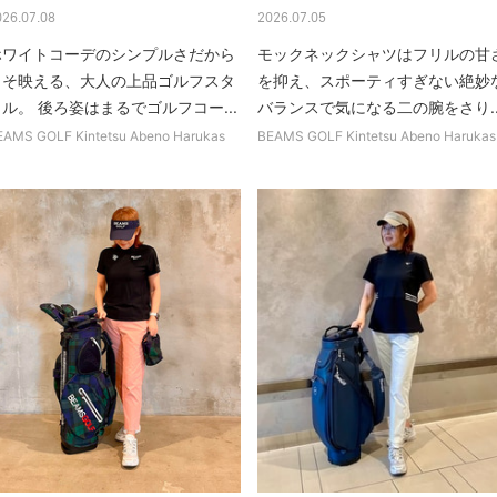
026.07.08
2026.07.05
ホワイトコーデのシンプルさだから
モックネックシャツはフリルの甘
こそ映える、大人の上品ゴルフスタ
を抑え、スポーティすぎない絶妙
ル。 後ろ姿はまるでゴルフコー...
バランスで気になる二の腕をさり..
EAMS GOLF Kintetsu Abeno Harukas
BEAMS GOLF Kintetsu Abeno Harukas