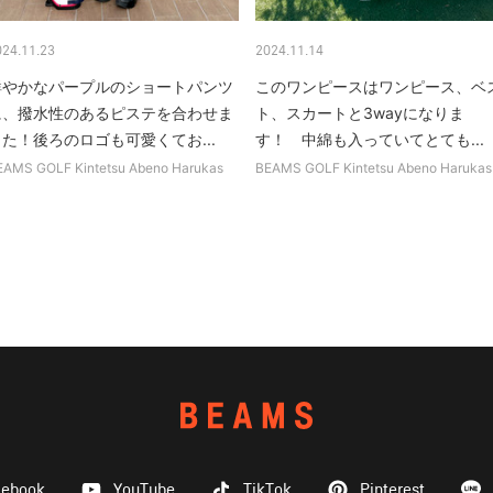
024.11.23
2024.11.14
鮮やかなパープルのショートパンツ
このワンピースはワンピース、ベ
に、撥水性のあるピステを合わせま
ト、スカートと3wayになりま
た！後ろのロゴも可愛くてお...
す！ 中綿も入っていてとても...
EAMS GOLF Kintetsu Abeno Harukas
BEAMS GOLF Kintetsu Abeno Harukas
cebook
YouTube
TikTok
Pinterest