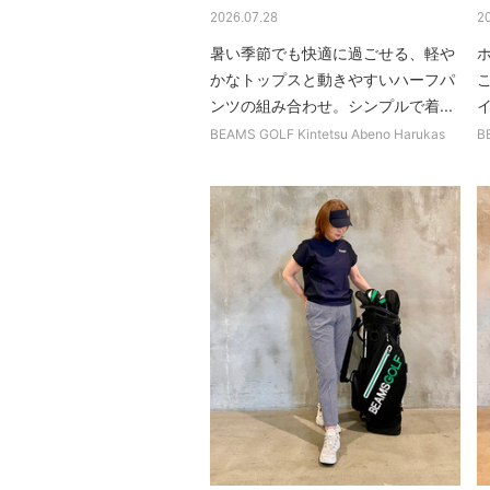
2026.07.28
2
暑い季節でも快適に過ごせる、軽や
かなトップスと動きやすいハーフパ
ンツの組み合わせ。シンプルで着...
イ
BEAMS GOLF Kintetsu Abeno Harukas
B