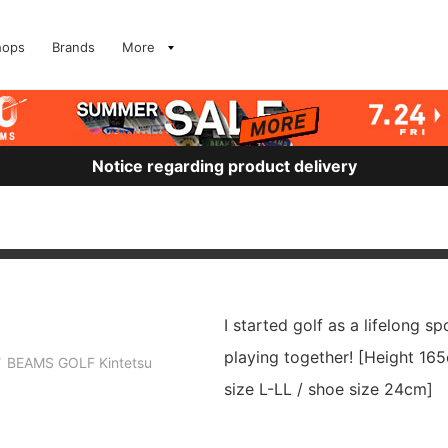
hops
Brands
More
Notice regarding product delivery
I started golf as a lifelong sp
playing together! [Height 165
BEAMS GOLF Kintetsu
size L-LL / shoe size 24cm]