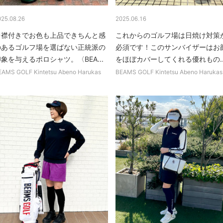
025.08.26
2025.06.16
台襟付きでお色も上品できちんと感
これからのゴルフ場は日焼け対策
のあるゴルフ場を選ばない正統派の
必須です！このサンバイザーはお
象を与えるポロシャツ。〈BEA...
をほぼカバーしてくれる優れもの..
EAMS GOLF Kintetsu Abeno Harukas
BEAMS GOLF Kintetsu Abeno Harukas