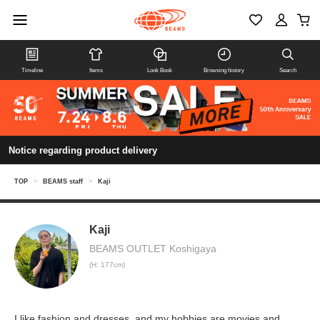
Timeline
Items
Look Book
Browsing history
Search
Notice regarding product delivery
TOP
>
BEAMS staff
>
Kaji
Kaji
BEAMS OUTLET Koshigaya
(H: 177cm)
I like fashion and dresses, and my hobbies are movies and