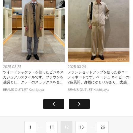
2025.03.25
2025.03.24
ツイードジャケットを使ったビジネス
メランジセットアップを使った春コー
カジュアルスタイルです。ブラウンを
ディネートです。ベージュ,ネイビーの
基調とし、グレーのスラックスを合...
2色展開。身幅にゆとりがあり、丈感...
BEAMS OUTLET Koshigaya
BEAMS OUTLET Koshigaya
...
...
1
11
12
13
26