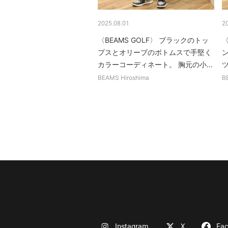
2025.08.01
2
〈BEAMS GOLF〉 ブラックのトッ
〈
プスとオリーブのボトムスで手堅く
カラーコーディネート。 胸元の小...
ツ
BEAMS Hiroshima
B
Instagram
X
Fa