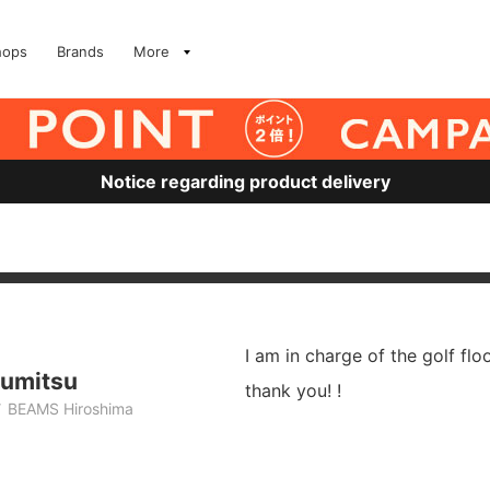
hops
Brands
More
Notice regarding product delivery
I am in charge of the golf fl
umitsu
thank you! !
BEAMS Hiroshima