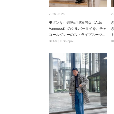
2025.08.28
2
モダンな小紋柄が印象的な〈Atto
Vannucci〉のシルバータイを、チャ
コールグレーのストライプスーツ...
ト
BEAMS F Shinjuku
B