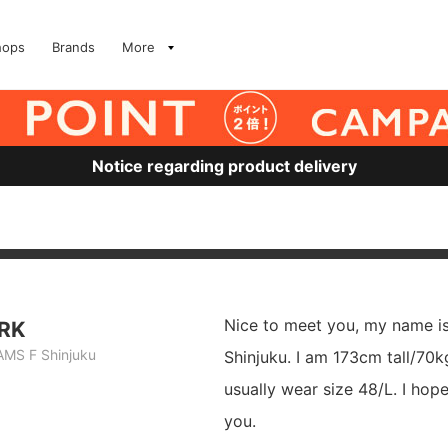
hops
Brands
More
Notice regarding product delivery
Nice to meet you, my name i
RK
AMS F Shinjuku
Shinjuku. I am 173cm tall/70k
usually wear size 48/L. I hope
you.