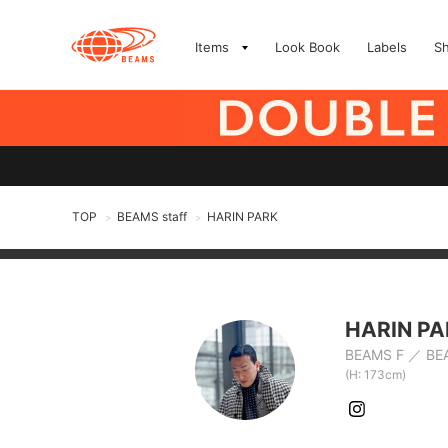
Items
Look Book
Labels
S
TOP
BEAMS staff
HARIN PARK
>
>
HARIN PA
BEAMS F
BE
(H: 173cm)