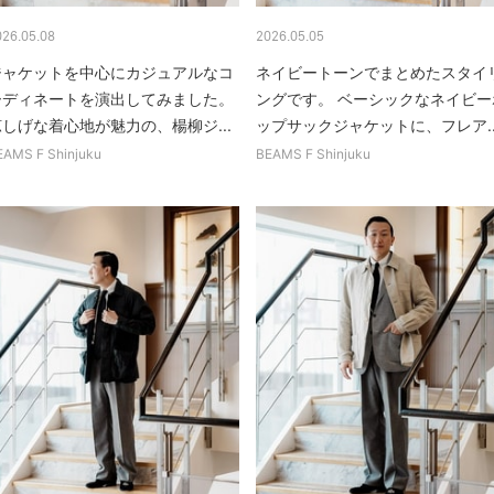
026.05.08
2026.05.05
ジャケットを中心にカジュアルなコ
ネイビートーンでまとめたスタイ
ーディネートを演出してみました。
ングです。 ベーシックなネイビー
涼しげな着心地が魅力の、楊柳ジ...
ップサックジャケットに、フレア..
EAMS F Shinjuku
BEAMS F Shinjuku