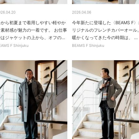
026.04.20
2026.04.06
春から初夏まで着用しやすい軽やか
今年新たに登場した〈BEAMS F〉
な素材感が魅力の一着です。 お仕事
リジナルのフレンチカバーオール
ではジャケットの上から、オフの...
暖かくなってきた今の時期は、 ...
EAMS F Shinjuku
BEAMS F Shinjuku