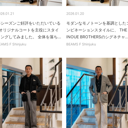
026.01.21
2026.01.20
毎シーズンご好評をいただいている
モダンなモノトーンを基調とした
Fオリジナルコートを主役にスタイ
ンビネーションスタイルに、 THE
ングしてみました。 全体を落ち...
INOUE BROTHERSのシグネチャ..
EAMS F Shinjuku
BEAMS F Shinjuku