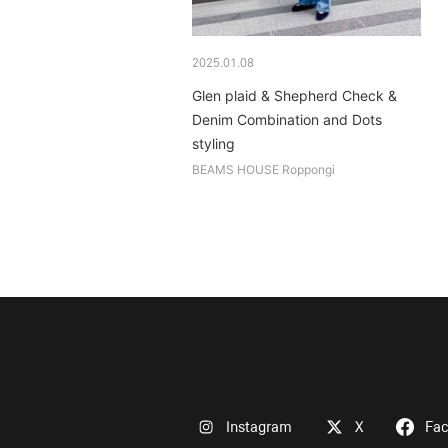
2025.01.08
Glen plaid & Shepherd Check &
Denim Combination and Dots
styling
BEAMS HOUSE Roppongi
Instagram
X
Fa