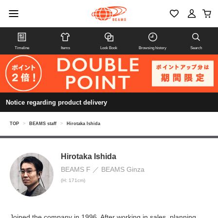
Timeline
Items
Look Book
Browsing history
Search
Notice regarding product delivery
TOP
>
BEAMS staff
>
Hirotaka Ishida
Hirotaka Ishida
BEAMS F
BEAMS Ginza
(H: 171cm)
Joined the company in 1996. After working in sales, planning