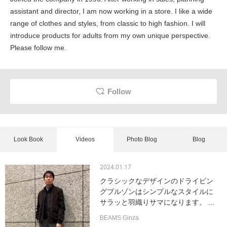
assistant and director, I am now working in a store. I like a wide
range of clothes and styles, from classic to high fashion. I will
introduce products for adults from my own unique perspective.
Please follow me.
Follow
Look Book
Videos
Photo Blog
Blog
2024.01.17
クラシックなデザインのドライビン
グブルゾンはシンプルなスタイルに
サラッと羽織りサマになります。 ...
BEAMS Ginza