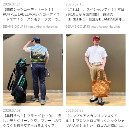
2026.07.21
2026.07.10
【開襟シャツコーディネート！】
【これは、、スペシャルです！】本日
PURPLE LABELを用いたコーディネ
7月10日から発売開始！待望の
ートです！シーズンモチーフの一つ...
〈BRIEFING〉別注がBEAMS50周年...
BEAMS GOLF Kintetsu Abeno Harukas
BEAMS GOLF Kintetsu Abeno Harukas
2026.07.08
2026.06.29
【非日常へ！】フラッグを中心に、美
【シンプルアメカジゴルフスタイ
しい光とグリーンと空。プレーへのワ
ル！】フロントロゴモックネックシャ
クワクを掻き立てられるようなフ...
ツが入荷しました！ロゴのお隣には...