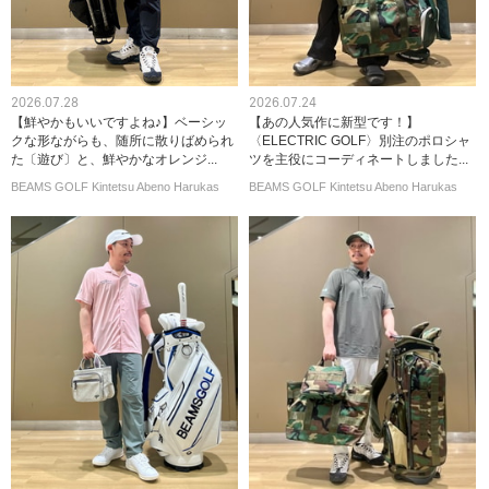
2026.07.28
2026.07.24
【鮮やかもいいですよね♪】ベーシッ
【あの人気作に新型です！】
クな形ながらも、随所に散りばめられ
〈ELECTRIC GOLF〉別注のポロシャ
た〔遊び〕と、鮮やかなオレンジ...
ツを主役にコーディネートしました...
BEAMS GOLF Kintetsu Abeno Harukas
BEAMS GOLF Kintetsu Abeno Harukas