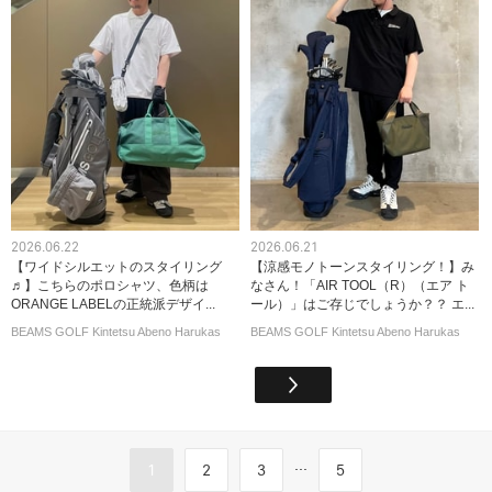
2026.06.22
2026.06.21
【ワイドシルエットのスタイリング
【涼感モノトーンスタイリング！】み
♬】こちらのポロシャツ、色柄は
なさん！「AIR TOOL（R）（エア ト
ORANGE LABELの正統派デザイ...
ール）」はご存じでしょうか？？ エ...
BEAMS GOLF Kintetsu Abeno Harukas
BEAMS GOLF Kintetsu Abeno Harukas
...
1
2
3
5