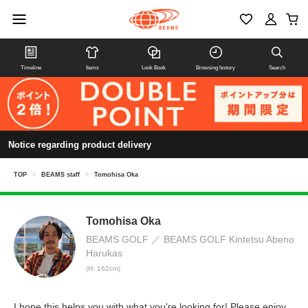
Timeline
Items
Look Book
Browsing history
Search
Notice regarding product delivery
TOP
>
BEAMS staff
>
Tomohisa Oka
Tomohisa Oka
BEAMS GOLF
BEAMS GOLF Kintetsu Abeno
Harukas
(H: 162cm)
I hope this helps you with what you're looking for! Please enjoy