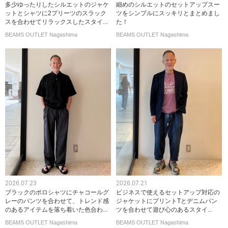
多少ゆったりしたシルエットのジャケ
細めのシルエットのセットアップスー
ットとシャツに2プリーツのスラック
ツをシンプルにスッキリとまとめまし
スを合わせてリラックスしたスタイ...
た！
BEAMS OUTLET Nagashima
BEAMS OUTLET Nagashima
2026.07.23
2026.07.21
ブラックのポロシャツにチャコールグ
ビジネスで使えるセットアップ対応の
レーのパンツを合わせて、トレンド感
ジャケットにプリントTとデニムパン
のあるアイテムを落ち着いた色合わ...
ツを合わせて遊び心のあるスタイ...
BEAMS OUTLET Nagashima
BEAMS OUTLET Nagashima