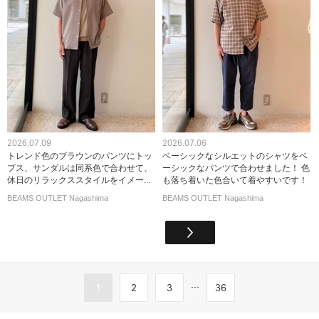
2026.07.09
2026.07.06
トレンド色のブラウンのパンツにトッ
ベーシックなシルエットのシャツをベ
プス、サンダルは同系色で合わせて、
ーシックなパンツで合わせました！ 色
休日のリラックススタイルをイメー...
も落ち着いた色合いて着やすいです！
BEAMS OUTLET Nagashima
BEAMS OUTLET Nagashima
...
1
2
3
36