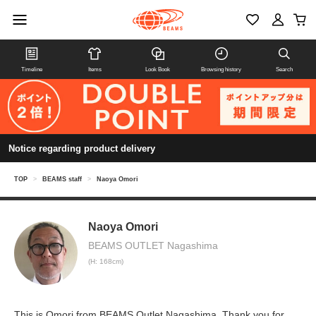
Timeline
Items
Look Book
Browsing history
Search
Notice regarding product delivery
TOP
>
BEAMS staff
>
Naoya Omori
Naoya Omori
BEAMS OUTLET Nagashima
(H: 168cm)
This is Omori from BEAMS Outlet Nagashima. Thank you for