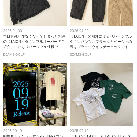
2026.01.30
2026.01.29
本日も残り少なくなってしまった別注
〈TAION〉の別注によるリバーシブル
の〈TAION〉ダウンプルオーバーのご
ダウンパンツ。ブラックとベージュの
紹介。これもリバーシブル仕様で...
裏はブラックウォッチチェックです...
BEAMS GOLF
BEAMS GOLF
2025.09.19
2025.07.18
劇場版チェンソーマン-レゼ編- / マン
〈BEAMS GOLF〉×〈PEANUTS〉ス