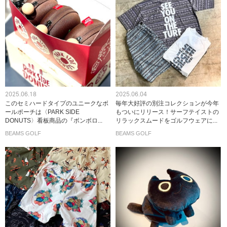
2025.06.18
2025.06.04
このセミハードタイプのユニークなボ
毎年大好評の別注コレクションが今年
ールポーチは〈PARK SIDE
もついにリリース！サーフテイストの
DONUTS〉看板商品の『ボンボロ...
リラックスムードをゴルフウェアに...
BEAMS GOLF
BEAMS GOLF