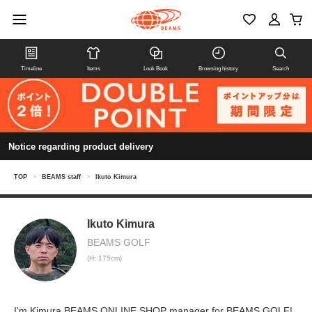
Timeline
Items
Look Book
Browsing history
Search
Notice regarding product delivery
TOP
>
BEAMS staff
>
Ikuto Kimura
Ikuto Kimura
BEAMS GOLF
(H: 175cm)
I'm Kimura BEAMS ONLINE SHOP manager for BEAMS GOLF!