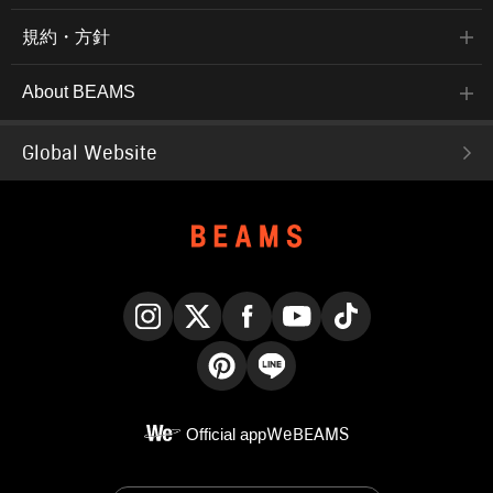
規約・方針
About BEAMS
Global Website
Instagram
X
Facebook
YouTube
TikTok
Pinterest
LINE
Official app
WeBEAMS