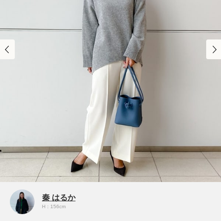
秦 はるか
H：156cm