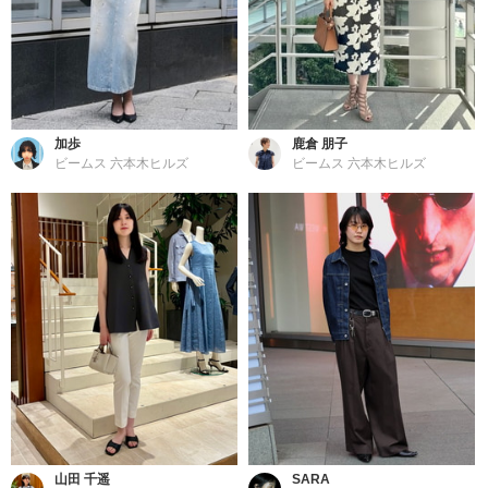
加歩
鹿倉 朋子
ビームス 六本木ヒルズ
ビームス 六本木ヒルズ
山田 千遥
SARA