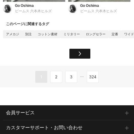
Go Oshima
Go Oshima
ビームス 六本木ヒルズ
ビームス 六本木ヒルズ
このページに関連するタグ
アメカジ
別注
コットン素材
ミリタリー
ロングセラー
定番
ワイド
...
1
2
3
324
会員サービス
カスタマーサポート・お問い合わせ