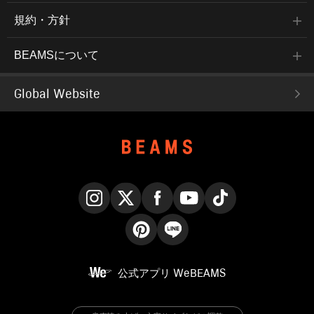
規約・方針
BEAMSについて
Global Website
Instagram
X
Facebook
YouTube
TikTok
Pinterest
LINE
公式アプリ
WeBEAMS