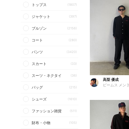
トップス
(1807)
ジャケット
(397)
ブルゾン
(2156)
コート
(280)
パンツ
(3420)
スカート
(33)
スーツ・ネクタイ
(36)
高梨 優成
ビームス メン 
バッグ
(215)
シューズ
(1610)
ファッション雑貨
(511)
財布・小物
(105)