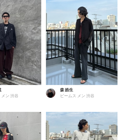
成
森 皓生
 メン 渋谷
ビームス メン 渋谷