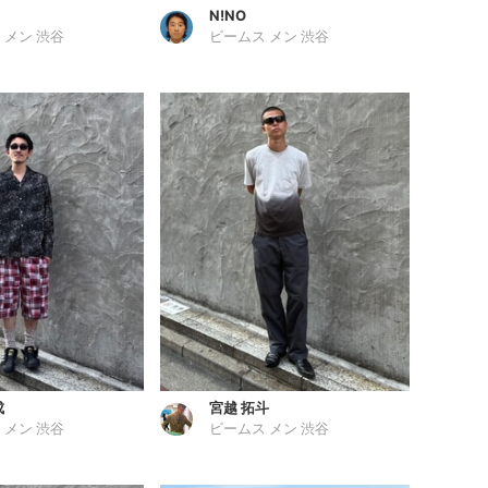
N!NO
 メン 渋谷
ビームス メン 渋谷
成
宮越 拓斗
 メン 渋谷
ビームス メン 渋谷