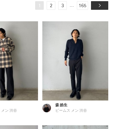
...
1
2
3
165
森 皓生
 メン 渋谷
ビームス メン 渋谷