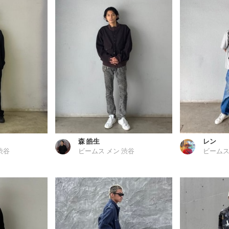
森 皓生
レン
渋谷
ビームス メン 渋谷
ビームス