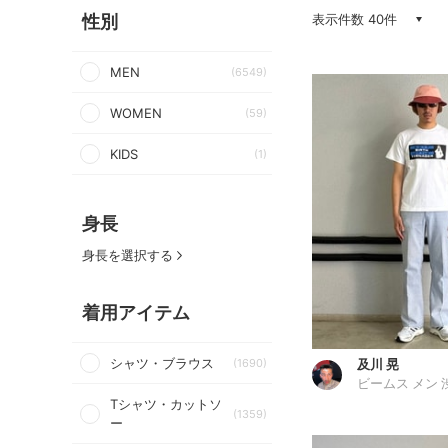
性別
表示件数 40件
MEN
(6549)
WOMEN
(59)
KIDS
(1)
身長
身長を選択する
着用アイテム
シャツ・ブラウス
及川 晃
(1690)
ビームス メン 
Tシャツ・カットソ
(1359)
ー