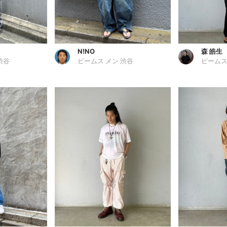
N!NO
森 皓生
渋谷
ビームス メン 渋谷
ビームス