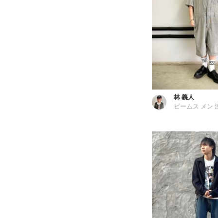
林 義人
ビームス メン 