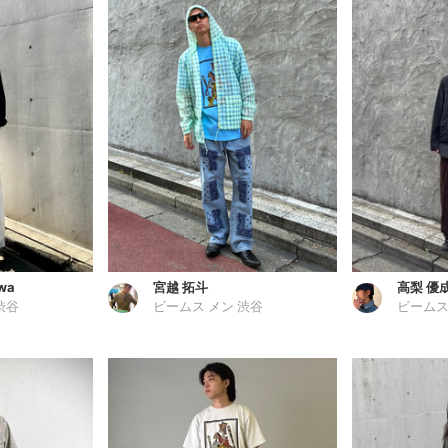
awa
宮越 拓斗
高梨 優
渋谷
ビームス メン 渋谷
ビームス