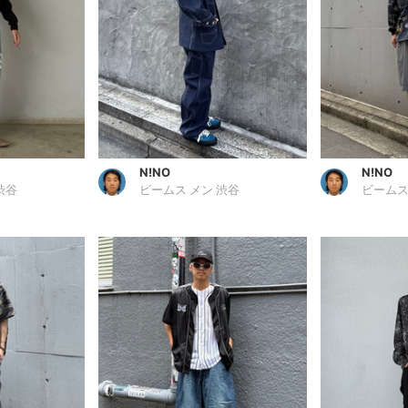
N!NO
N!NO
渋谷
ビームス メン 渋谷
ビームス