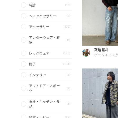
時計
(18)
ヘアアクセサリー
(7)
アクセサリー
(170)
アンダーウェア・着
(11)
物
宮越 拓斗
レッグウェア
(135)
ビームス メン 
帽子
(1594)
インテリア
(4)
アウトドア・スポー
(7)
ツ
食器・キッチン・食
(4)
品
雑貨・ホビー
(27)