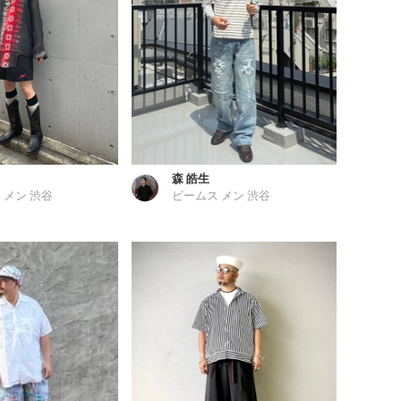
森 皓生
 メン 渋谷
ビームス メン 渋谷