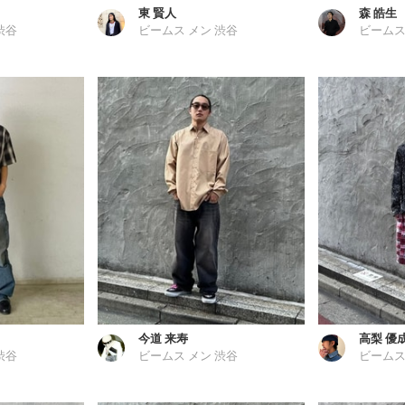
東 賢人
森 皓生
渋谷
ビームス メン 渋谷
ビームス
今道 来寿
高梨 優
渋谷
ビームス メン 渋谷
ビームス