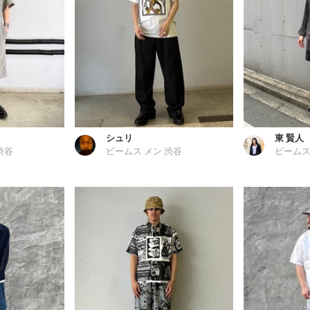
シュリ
東 賢人
渋谷
ビームス メン 渋谷
ビームス