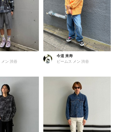
今道 来寿
 メン 渋谷
ビームス メン 渋谷