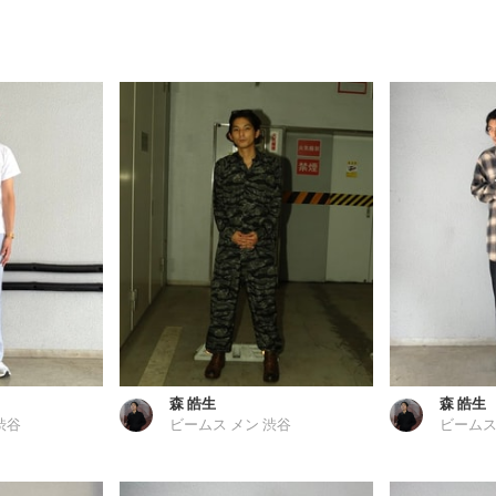
森 皓生
森 皓生
渋谷
ビームス メン 渋谷
ビームス