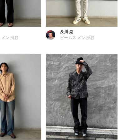
及川 晃
 メン 渋谷
ビームス メン 渋谷