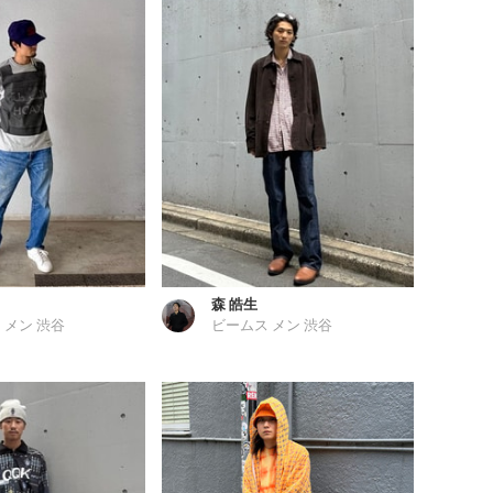
森 皓生
 メン 渋谷
ビームス メン 渋谷