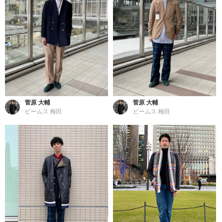
菅原 大輔
菅原 大輔
ビームス 梅田
ビームス 梅田