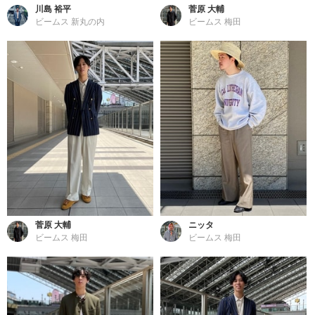
川島 裕平
菅原 大輔
ビームス 新丸の内
ビームス 梅田
菅原 大輔
ニッタ
ビームス 梅田
ビームス 梅田