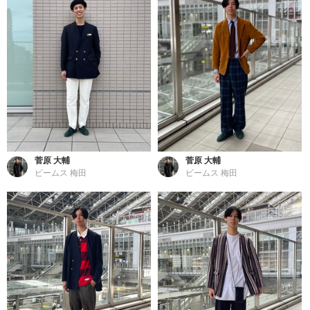
菅原 大輔
菅原 大輔
ビームス 梅田
ビームス 梅田