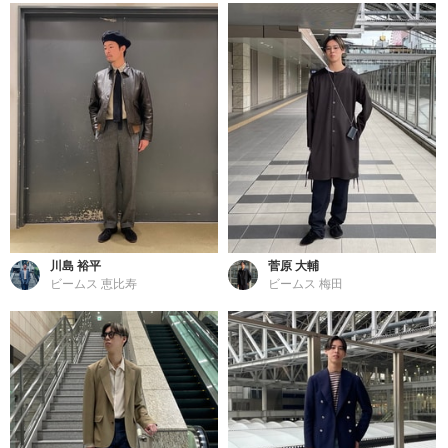
川島 裕平
菅原 大輔
ビームス 恵比寿
ビームス 梅田