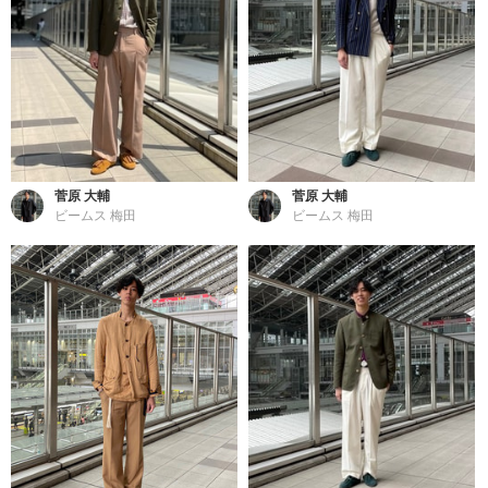
菅原 大輔
菅原 大輔
ビームス 梅田
ビームス 梅田