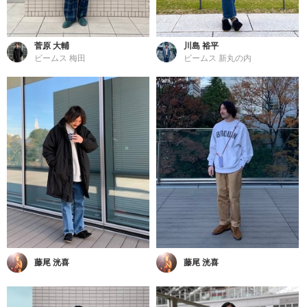
菅原 大輔
川島 裕平
ビームス 梅田
ビームス 新丸の内
藤尾 洸喜
藤尾 洸喜