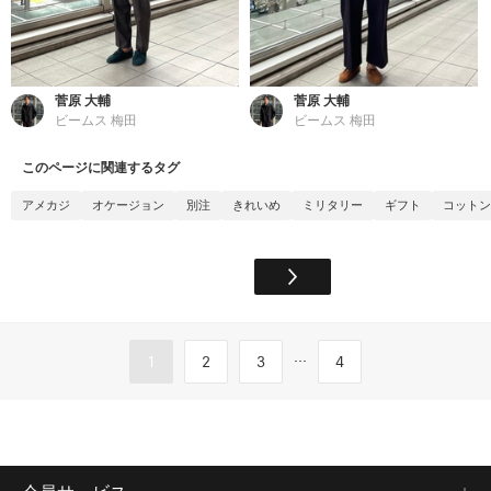
菅原 大輔
菅原 大輔
ビームス 梅田
ビームス 梅田
このページに関連するタグ
アメカジ
オケージョン
別注
きれいめ
ミリタリー
ギフト
コットン
...
1
2
3
4