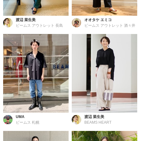
渡辺 菜生美
オオタケ エミコ
ビームス アウトレット 長島
ビームス アウトレット 酒々井
UMA
渡辺 菜生美
ビームス 札幌
BEAMS HEART