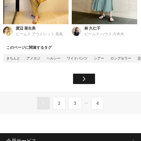
渡辺 菜生美
林 久仁子
ビームス アウトレット 長島
ビームス ハウス 六本木
このページに関連するタグ
きちんと
アメカジ
ヘルシー
ワイドパンツ
シアー
ロングセラー
定
...
1
2
3
4
会員サービス