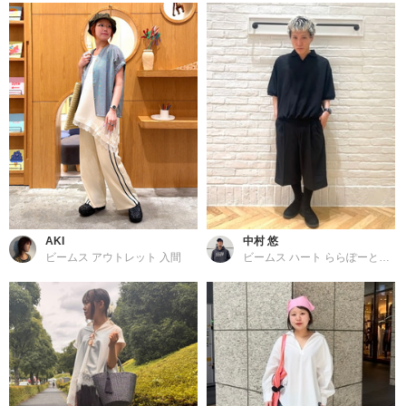
AKI
中村 悠
ビームス アウトレット 入間
ビームス ハート ららぽーと横浜