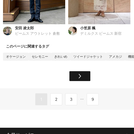
安田 凌太郎
小笠原 楓
ビームス アウトレット 倉敷
デミルクス ビームス 新宿
このページに関連するタグ
オケージョン
セレモニー
きれいめ
ツイードジャケット
アメカジ
機
...
1
2
3
9