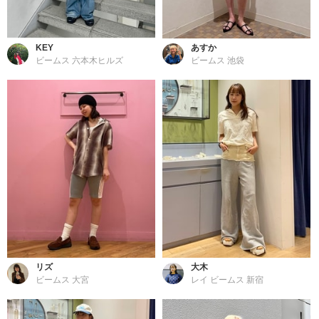
KEY
あすか
ビームス 六本木ヒルズ
ビームス 池袋
リズ
大木
ビームス 大宮
レイ ビームス 新宿