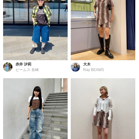
赤井 汐莉
大木
ビームス 長崎
Ray BEAMS