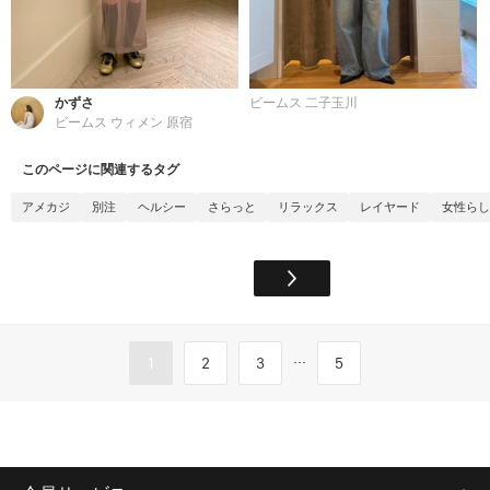
かずさ
ビームス 二子玉川
ビームス ウィメン 原宿
このページに関連するタグ
アメカジ
別注
ヘルシー
さらっと
リラックス
レイヤード
女性らし
...
1
2
3
5