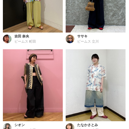
吉田 奈央
ササキ
ビームス 町田
ビームス 立川
シオン
たなかさとみ