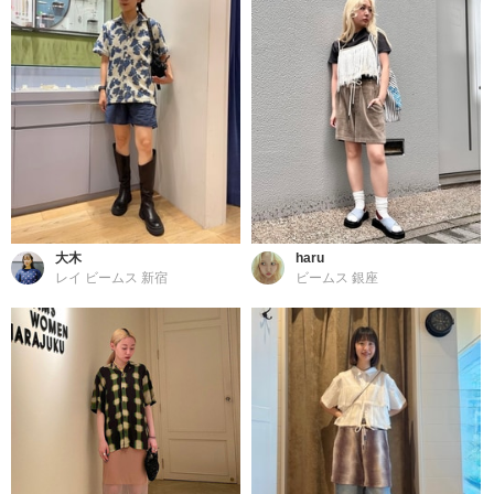
大木
haru
レイ ビームス 新宿
ビームス 銀座