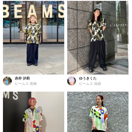
赤井 汐莉
ゆうきくた
ビームス 長崎
ビームス 池袋