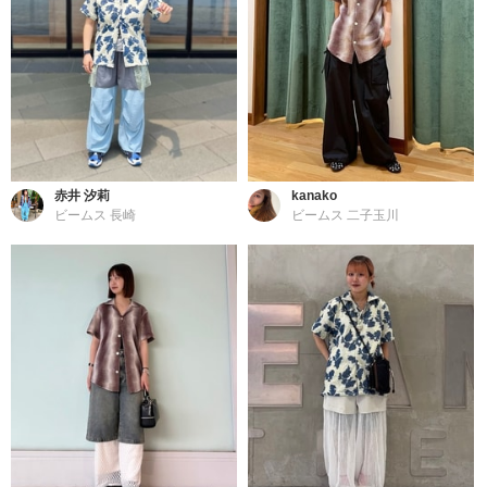
赤井 汐莉
kanako
ビームス 長崎
ビームス 二子玉川