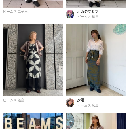
ビームス 二子玉川
オカジマミウ
ビームス 梅田
ビームス 銀座
夕陽
ビームス 広島