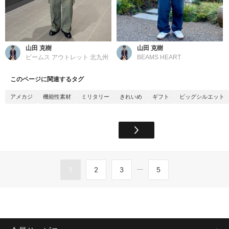
山田 克樹
山田 克樹
ビームス アウトレット 北九州
BEAMS HEART
このページに関連するタグ
アメカジ
機能性素材
ミリタリー
きれいめ
ギフト
ビッグシルエット
...
1
2
3
5