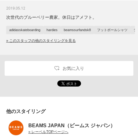
2019.05.12
次世代のブルーベリー農家。休日はアメフト。
adidasskateboarding
hardies
beamssurfandsk8
フットボールシャツ
デ
» このスタッフの他のスタイリングを見る
お気に入り
他のスタイリング
BEAMS JAPAN（ビームス ジャパン）
» レーベルTOPページへ