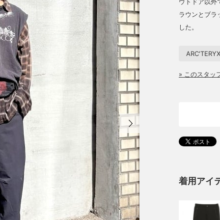
ウトドア以外
ラウンとブラ
した。
ARC'TERY
» このスタ
着用アイ