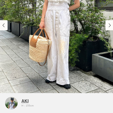
AKI
H：155cm