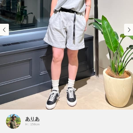
ありあ
H：158cm