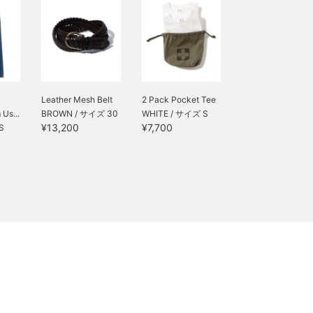
Leather Mesh Belt
2 Pack Pocket Tee
Us...
BROWN / サイズ 30
WHITE / サイズ S
¥13,200
¥7,700
S