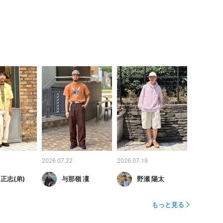
2026.07.22
2026.07.18
 正志(弟)
与那嶺 凜
野瀬 陽太
もっと見る