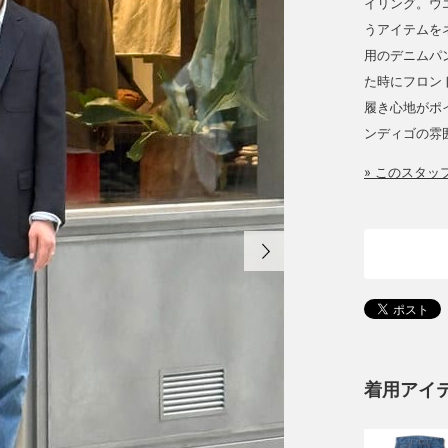
イリング。ウ
うアイテムを
用のデニムパ
た時にフロン
履き心地がポイ
ンディゴの雰
» このスタ
着用アイ