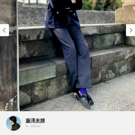
藤澤来輝
H：181cm