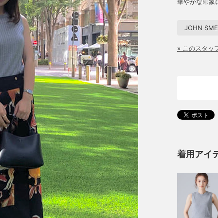
華やかな印象
JOHN SME
» このスタ
着用アイ