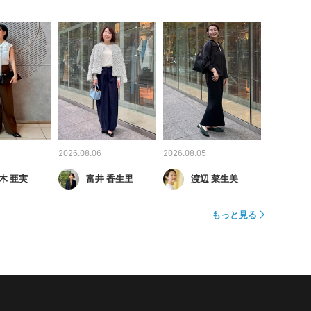
2026.08.06
2026.08.05
木 亜実
富井 香生里
渡辺 菜生美
もっと見る