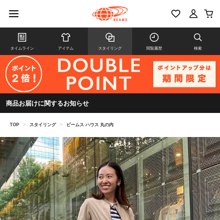
タイムライン
アイテム
スタイリング
閲覧履歴
検索
商品お届けに関するお知らせ
TOP
>
スタイリング
>
ビームス ハウス 丸の内