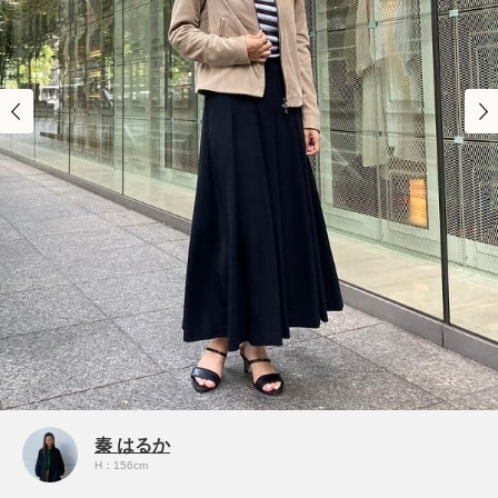
秦 はるか
H：156cm