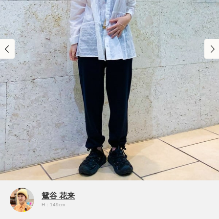
鴛谷 花来
H：149cm