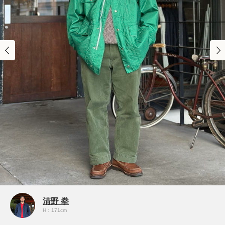
清野 拳
H：171cm