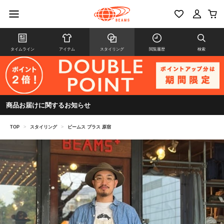
タイムライン
アイテム
スタイリング
閲覧履歴
検索
商品お届けに関するお知らせ
TOP
>
スタイリング
>
ビームス プラス 原宿