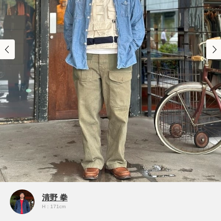
清野 拳
H：171cm