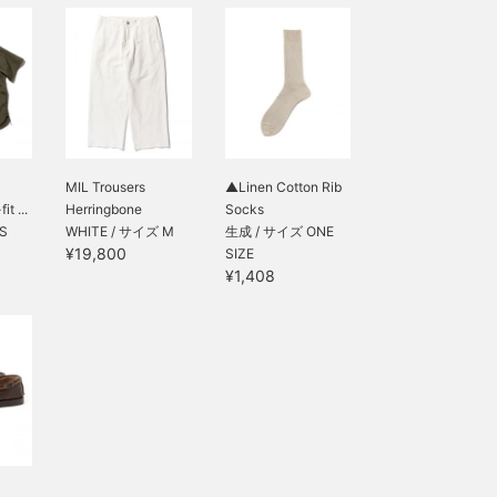
】
MIL Trousers
▲Linen Cotton Rib
t ...
Herringbone
Socks
S
WHITE / サイズ M
生成 / サイズ ONE
¥19,800
SIZE
¥1,408