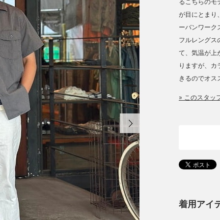
るこちらのモ
が目にとまり
ーバンワーク
フルレングス
て、気温が上
りますが、カ
きるのでオス
» このスタ
着用アイ