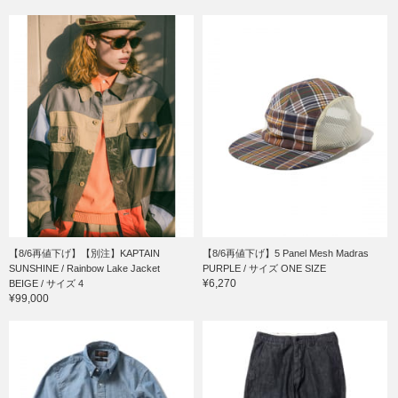
【8/6再値下げ】【別注】KAPTAIN
【8/6再値下げ】5 Panel Mesh Madras
SUNSHINE / Rainbow Lake Jacket
PURPLE / サイズ ONE SIZE
¥6,270
BEIGE / サイズ 4
¥99,000