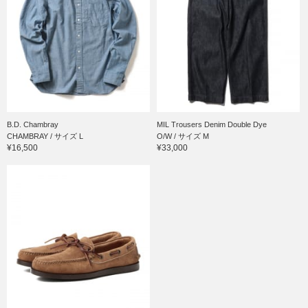
B.D. Chambray
MIL Trousers Denim Double Dye
CHAMBRAY / サイズ L
O/W / サイズ M
¥16,500
¥33,000