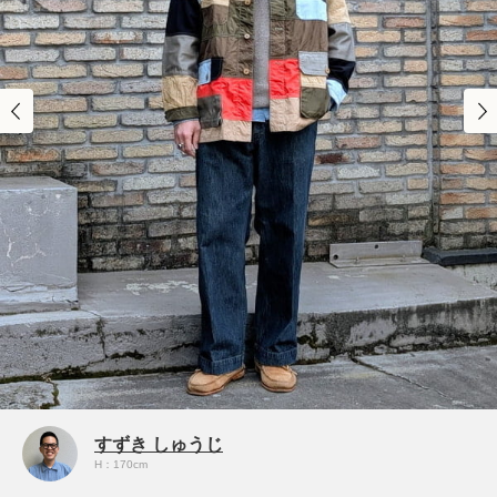
すずき しゅうじ
H：170cm