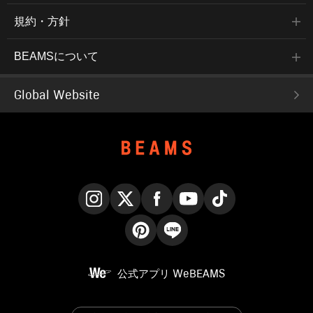
規約・方針
BEAMSについて
Global Website
Instagram
X
Facebook
YouTube
TikTok
Pinterest
LINE
公式アプリ
WeBEAMS