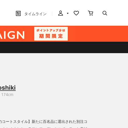
タイムライン
oshiki
174cm
のコートスタイル】新たに百名品に選出された別注コ