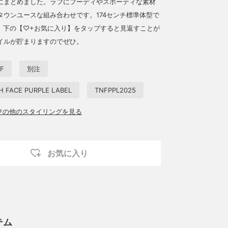
にまとめました。ラフにフーディやスポーティな素材
タウンユースな組み合わせです。174センチ標準体型で
。下の【♡+お気に入り】をタップすると見返すことが
イルが貯まりますのでぜひ。
EF
別注
H FACE PURPLE LABEL
TNFPPL2025
ッフの他のスタイリングを見る
お気に入り
テム