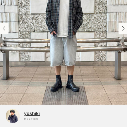
yoshiki
H：174cm