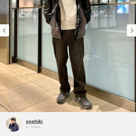
yoshiki
H：174cm