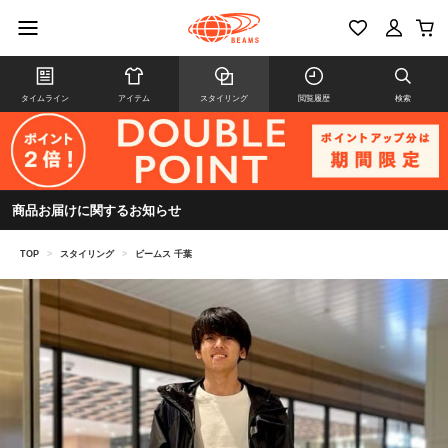
タイムライン
アイテム
スタイリング
閲覧履歴
検索
商品お届けに関するお知らせ
TOP
>
スタイリング
>
ビームス 千葉