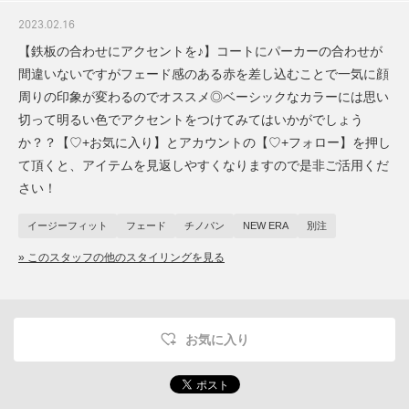
2023.02.16
【鉄板の合わせにアクセントを♪】コートにパーカーの合わせが
間違いないですがフェード感のある赤を差し込むことで一気に顔
周りの印象が変わるのでオススメ◎ベーシックなカラーには思い
切って明るい色でアクセントをつけてみてはいかがでしょう
か？？【♡+お気に入り】とアカウントの【♡+フォロー】を押し
て頂くと、アイテムを見返しやすくなりますので是非ご活用くだ
さい！
イージーフィット
フェード
チノパン
NEW ERA
別注
» このスタッフの他のスタイリングを見る
お気に入り