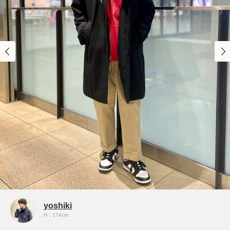
yoshiki
H：174cm