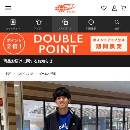
タイムライン
アイテム
スタイリング
閲覧履歴
検索
商品お届けに関するお知らせ
TOP
>
スタイリング
>
ビームス 千葉