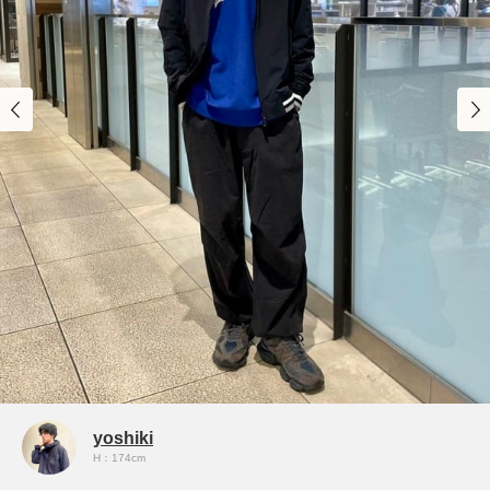
yoshiki
H：174cm