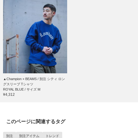
▲Champion × BEAMS / 別注 シティ ロン
グスリーブ Tシャツ
ROYAL BLUE / サイズ M
¥4,312
このページに関連するタグ
別注
別注アイテム
トレンド