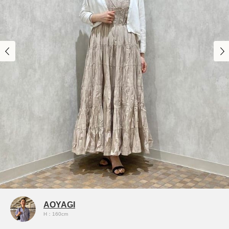
AOYAGI
H：160cm