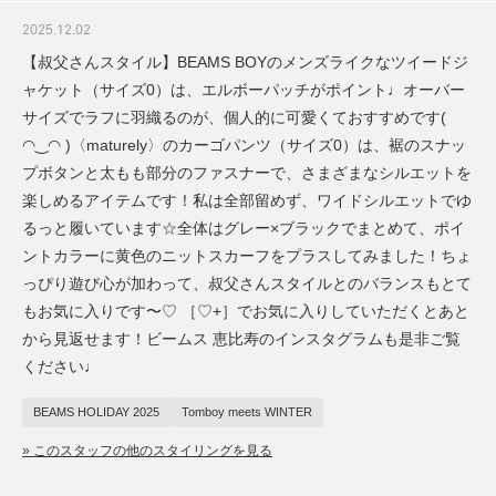
2025.12.02
【叔父さんスタイル】BEAMS BOYのメンズライクなツイードジ
ャケット（サイズ0）は、エルボーパッチがポイント♩オーバー
サイズでラフに羽織るのが、個人的に可愛くておすすめです(
◠‿◠ )〈maturely〉のカーゴパンツ（サイズ0）は、裾のスナッ
プボタンと太もも部分のファスナーで、さまざまなシルエットを
楽しめるアイテムです！私は全部留めず、ワイドシルエットでゆ
るっと履いています☆全体はグレー×ブラックでまとめて、ポイ
ントカラーに黄色のニットスカーフをプラスしてみました！ちょ
っぴり遊び心が加わって、叔父さんスタイルとのバランスもとて
もお気に入りです〜♡ ［♡+］でお気に入りしていただくとあと
から見返せます！ビームス 恵比寿のインスタグラムも是非ご覧
ください♩
BEAMS HOLIDAY 2025
Tomboy meets WINTER
» このスタッフの他のスタイリングを見る