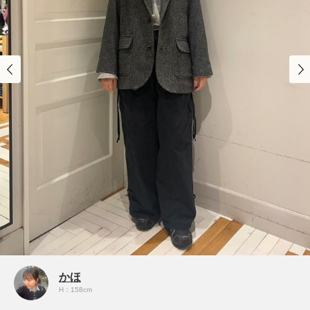
かほ
H：158cm