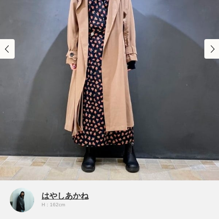
はやしあかね
H：162cm