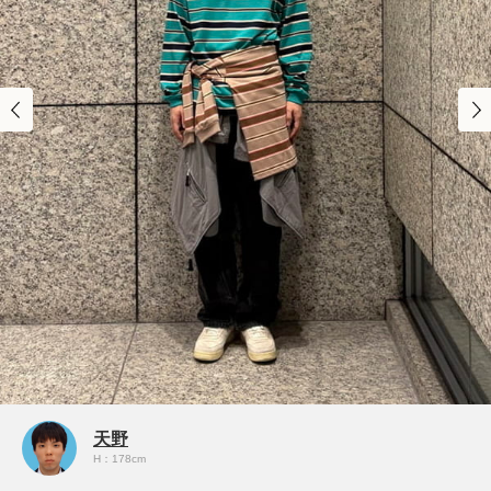
天野
H：178cm