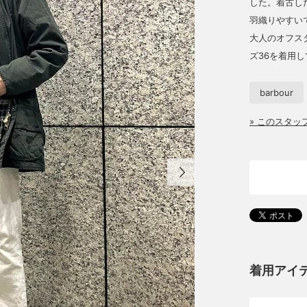
した。着古し
羽織りやすい
大人のオフスタ
ズ36を着用
barbour
» このスタ
着用アイ