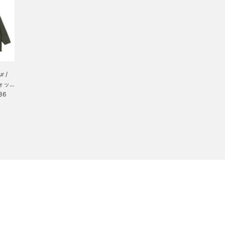
 /
ッ...
36