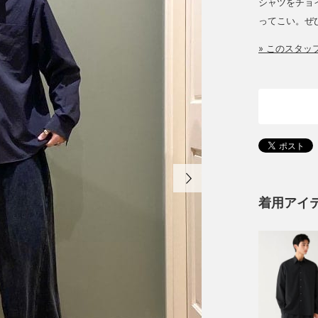
シャツをチョ
ってこい。ぜ
» このスタ
着用アイ