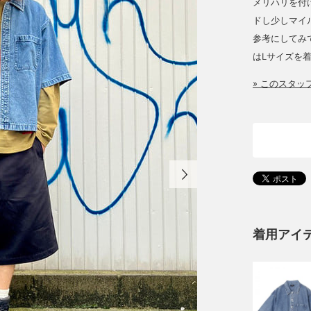
メリハリを付
ドし少しマイ
参考にしてみて
はLサイズを着
» このスタ
着用アイ