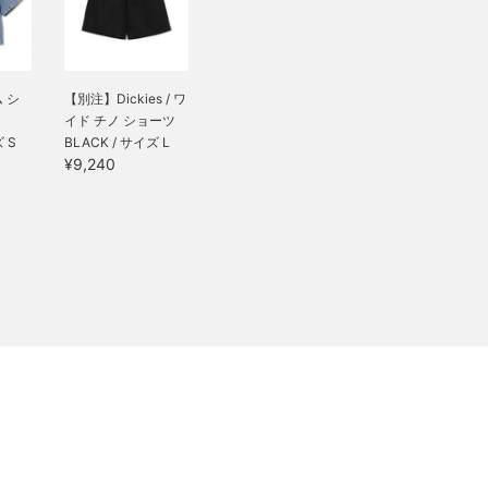
 シ
【別注】Dickies / ワ
イド チノ ショーツ
ズ S
BLACK / サイズ L
¥9,240