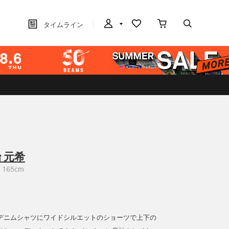
タイムライン
 元希
165cm
デニムシャツにワイドシルエットのショーツで上下の