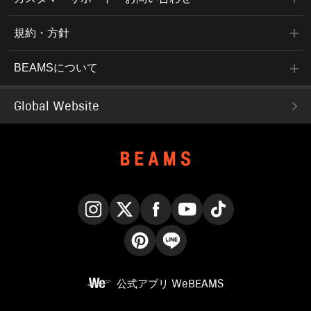
規約・方針
BEAMSについて
Global Website
Instagram
X
Facebook
YouTube
TikTok
Pinterest
LINE
公式アプリ
WeBEAMS