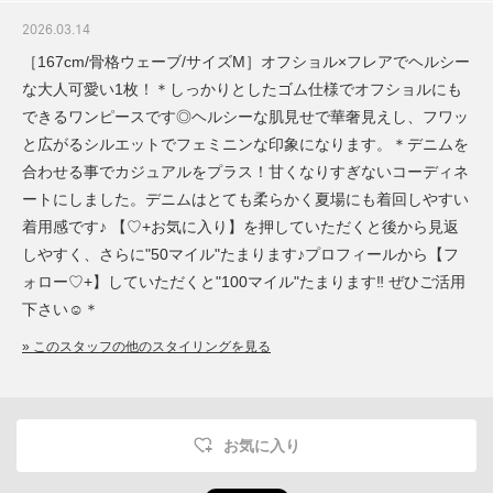
2026.03.14
［167cm/骨格ウェーブ/サイズM］オフショル×フレアでヘルシー
な大人可愛い1枚！＊しっかりとしたゴム仕様でオフショルにも
できるワンピースです◎ヘルシーな肌見せで華奢見えし、フワッ
と広がるシルエットでフェミニンな印象になります。＊デニムを
合わせる事でカジュアルをプラス！甘くなりすぎないコーディネ
ートにしました。デニムはとても柔らかく夏場にも着回しやすい
着用感です♪ 【♡+お気に入り】を押していただくと後から見返
しやすく、さらに"50マイル"たまります♪プロフィールから【フ
ォロー♡+】していただくと"100マイル"たまります‼︎ ぜひご活用
下さい☺︎＊
» このスタッフの他のスタイリングを見る
お気に入り