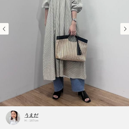
うえだ
H：167cm