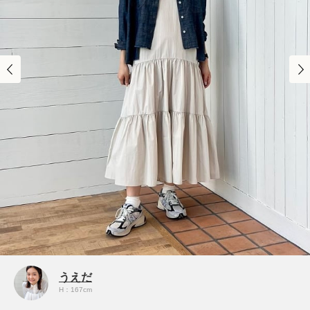
うえだ
H：167cm