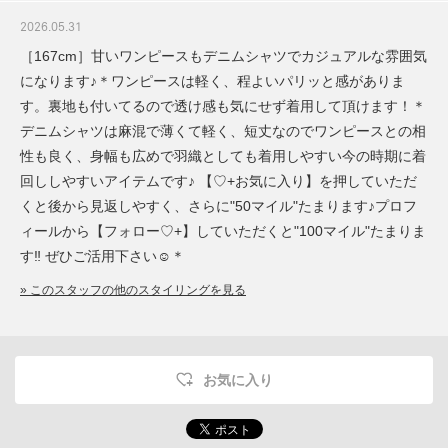
2026.05.31
［167cm］甘いワンピースもデニムシャツでカジュアルな雰囲気
になります♪＊ワンピースは軽く、程よいパリッと感がありま
す。裏地も付いてるので透け感も気にせず着用して頂けます！＊
デニムシャツは麻混で薄くて軽く、短丈なのでワンピースとの相
性も良く、身幅も広めで羽織としても着用しやすい今の時期に着
回ししやすいアイテムです♪ 【♡+お気に入り】を押していただ
くと後から見返しやすく、さらに"50マイル"たまります♪プロフ
ィールから【フォロー♡+】していただくと"100マイル"たまりま
す‼︎ ぜひご活用下さい☺︎＊
» このスタッフの他のスタイリングを見る
お気に入り